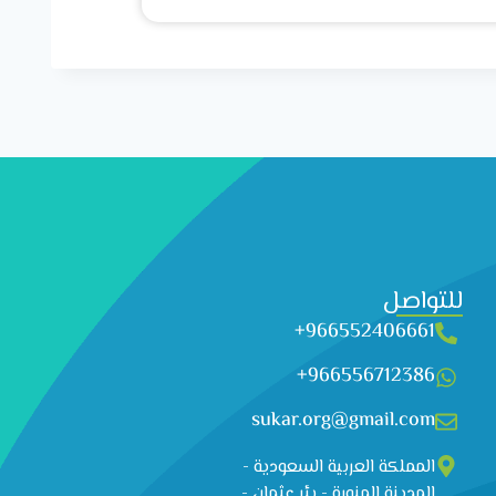
للتواصل
966552406661+
966556712386+
sukar.org@gmail.com
المملكة العربية السعودية -
المدينة المنورة - بئر عثمان -